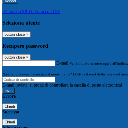
-
Entra con SPID
Entra con CIE
Seleziona utente
button close
×
Recupero password
button close
×
E-mail
Verrà inviato un messaggio all'indirizz
Non hai una e-mail associata al nome utente? Effettua il reset della password tram
E-mail inviata, si prega di controllare la casella di posta elettronica!
Errore
Chiudi
Successo
Chiudi
Informazione