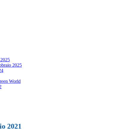
 2025
bbraio 2025
24
reen World
2
aio 2021