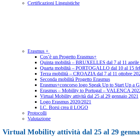
Certificazioni Linguistiche
Erasmus +
Cos’è un Progetto Erasmus+
Quinta mobilità – BRUXELLES dal 7 al 11 aprile
Quarta mobilità – PORTOGALLO dal 10 al 15 fe
Terza mobilità – CROAZIA dal 7 al 11 ottobre 20
Seconda mobilità Progetto Erasmus
Erasmus+concorso logo Speak Up to Start Up a G
Erasmus – Mobility to Portugal – VALENCA 202
Virtual Mobility attività dal 25 al 29 gennaio 2021
Logo Erasmus 2020/2021
I.C. Borsi crea il LOGO
Protocolli
Valutazione
Virtual Mobility attività dal 25 al 29 genn