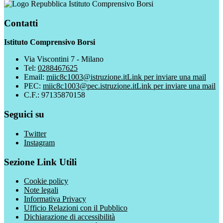
Istituto Comprensivo Borsi
Contatti
Istituto Comprensivo Borsi
Via Viscontini 7 - Milano
Tel:
0288467625
Email:
miic8c1003@istruzione.it
Link per inviare una mail
PEC:
miic8c1003@pec.istruzione.it
Link per inviare una mail
C.F.: 97135870158
Seguici su
Twitter
Instagram
Sezione Link Utili
Cookie policy
Note legali
Informativa Privacy
Ufficio Relazioni con il Pubblico
Dichiarazione di accessibilità