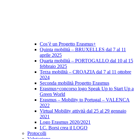
Cos’è un Progetto Erasmus+
Quinta mobilità – BRUXELLES dal 7 al 11
aprile 2025
Quarta mobilità – PORTOGALLO dal 10 al 15
febbraio 2025
Terza mobilità – CROAZIA dal 7 al 11 ottobre
2024
Seconda mobilità Progetto Erasmus
Erasmus+concorso logo Speak Up to Start Up a
Green World
Erasmus – Mobility to Portugal – VALENCA
2022
Virtual Mobility attività dal 25 al 29 gennaio
2021
Logo Erasmus 2020/2021
I.C. Borsi crea il LOGO
Protocolli
Valutazione