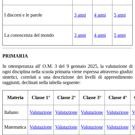
I discorsi e le parole
3 anni
4 anni
5 anni
La conoscenza del mondo
3 anni
4 anni
5 anni
PRIMARIA
In ottemperanza all' O.M. 3 del 9 gennaio 2025,
la valutazione di
ogni disciplina nella scuola primaria viene espressa attraverso giudizi
sintetici, correlati a una descrizione dei livelli di apprendimento
raggiunti, declinati nella tabella seguente:
Materia
Classe 1°
Classe 2°
Classe 3°
Classe 4°
Italiano
Valutazione
Valutazione
Valutazione
Valutazione
V
Matematica
Valutazione
Valutazione
Valutazione
Valutazione
V