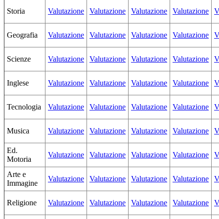
Storia
Valutazione
Valutazione
Valutazione
Valutazione
V
Geografia
Valutazione
Valutazione
Valutazione
Valutazione
V
Scienze
Valutazione
Valutazione
Valutazione
Valutazione
V
Inglese
Valutazione
Valutazione
Valutazione
Valutazione
V
Tecnologia
Valutazione
Valutazione
Valutazione
Valutazione
V
Musica
Valutazione
Valutazione
Valutazione
Valutazione
V
Ed.
Valutazione
Valutazione
Valutazione
Valutazione
V
Motoria
Arte e
Valutazione
Valutazione
Valutazione
Valutazione
V
Immagine
Religione
Valutazione
Valutazione
Valutazione
Valutazione
V