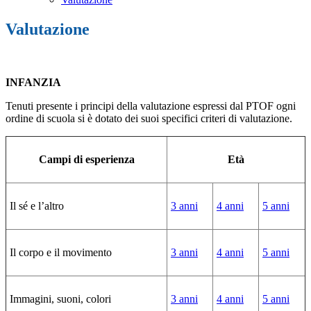
Valutazione
INFANZIA
Tenuti presente i principi della valutazione espressi dal PTOF ogni
ordine di scuola si è dotato dei suoi specifici criteri di valutazione.
Campi di esperienza
Età
Il sé e l’altro
3 anni
4 anni
5 anni
Il corpo e il movimento
3 anni
4 anni
5 anni
Immagini, suoni, colori
3 anni
4 anni
5 anni