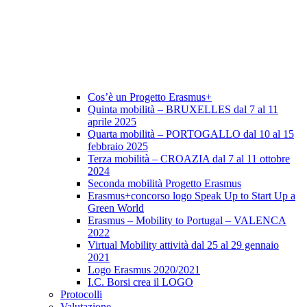
Cos’è un Progetto Erasmus+
Quinta mobilità – BRUXELLES dal 7 al 11
aprile 2025
Quarta mobilità – PORTOGALLO dal 10 al 15
febbraio 2025
Terza mobilità – CROAZIA dal 7 al 11 ottobre
2024
Seconda mobilità Progetto Erasmus
Erasmus+concorso logo Speak Up to Start Up a
Green World
Erasmus – Mobility to Portugal – VALENCA
2022
Virtual Mobility attività dal 25 al 29 gennaio
2021
Logo Erasmus 2020/2021
I.C. Borsi crea il LOGO
Protocolli
Valutazione