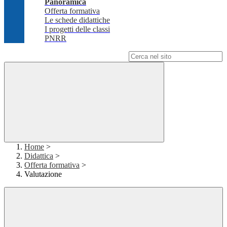
Panoramica
Offerta formativa
Le schede didattiche
I progetti delle classi
PNRR
Campo di ricerca per le pagine del sito
Home
>
Didattica
>
Offerta formativa
>
Valutazione