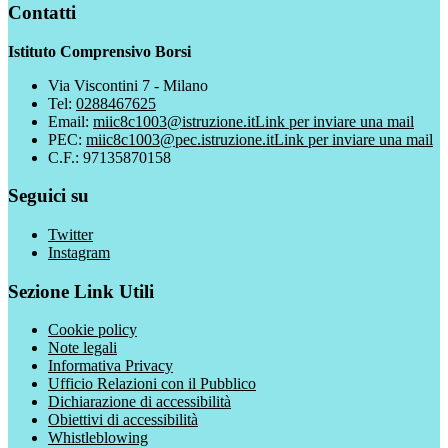
Contatti
Istituto Comprensivo Borsi
Via Viscontini 7 - Milano
Tel:
0288467625
Email:
miic8c1003@istruzione.it
Link per inviare una mail
PEC:
miic8c1003@pec.istruzione.it
Link per inviare una mail
C.F.: 97135870158
Seguici su
Twitter
Instagram
Sezione Link Utili
Cookie policy
Note legali
Informativa Privacy
Ufficio Relazioni con il Pubblico
Dichiarazione di accessibilità
Obiettivi di accessibilità
Whistleblowing