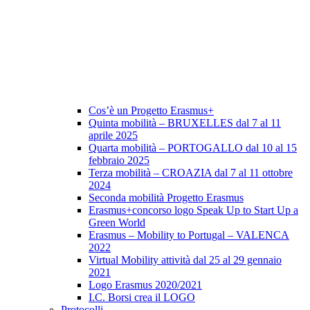
Cos’è un Progetto Erasmus+
Quinta mobilità – BRUXELLES dal 7 al 11
aprile 2025
Quarta mobilità – PORTOGALLO dal 10 al 15
febbraio 2025
Terza mobilità – CROAZIA dal 7 al 11 ottobre
2024
Seconda mobilità Progetto Erasmus
Erasmus+concorso logo Speak Up to Start Up a
Green World
Erasmus – Mobility to Portugal – VALENCA
2022
Virtual Mobility attività dal 25 al 29 gennaio
2021
Logo Erasmus 2020/2021
I.C. Borsi crea il LOGO
Protocolli