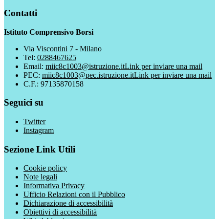
Contatti
Istituto Comprensivo Borsi
Via Viscontini 7 - Milano
Tel:
0288467625
Email:
miic8c1003@istruzione.it
Link per inviare una mail
PEC:
miic8c1003@pec.istruzione.it
Link per inviare una mail
C.F.: 97135870158
Seguici su
Twitter
Instagram
Sezione Link Utili
Cookie policy
Note legali
Informativa Privacy
Ufficio Relazioni con il Pubblico
Dichiarazione di accessibilità
Obiettivi di accessibilità