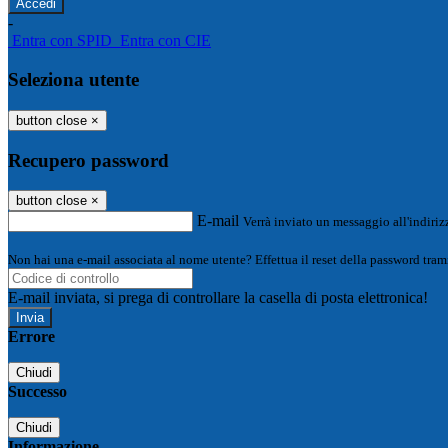
-
Entra con SPID
Entra con CIE
Seleziona utente
button close
×
Recupero password
button close
×
E-mail
Verrà inviato un messaggio all'indirizz
Non hai una e-mail associata al nome utente? Effettua il reset della password tram
E-mail inviata, si prega di controllare la casella di posta elettronica!
Errore
Chiudi
Successo
Chiudi
Informazione