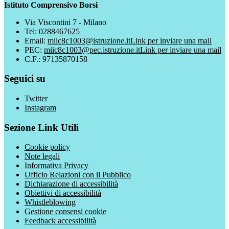
Istituto Comprensivo Borsi
Via Viscontini 7 - Milano
Tel:
0288467625
Email:
miic8c1003@istruzione.it
Link per inviare una mail
PEC:
miic8c1003@pec.istruzione.it
Link per inviare una mail
C.F.: 97135870158
Seguici su
Twitter
Instagram
Sezione Link Utili
Cookie policy
Note legali
Informativa Privacy
Ufficio Relazioni con il Pubblico
Dichiarazione di accessibilità
Obiettivi di accessibilità
Whistleblowing
Gestione consensi cookie
Feedback accessibilità