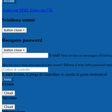
-
Entra con SPID
Entra con CIE
Seleziona utente
button close
×
Recupero password
button close
×
E-mail
Verrà inviato un messaggio all'indirizz
Non hai una e-mail associata al nome utente? Effettua il reset della password tram
E-mail inviata, si prega di controllare la casella di posta elettronica!
Errore
Chiudi
Successo
Chiudi
Informazione