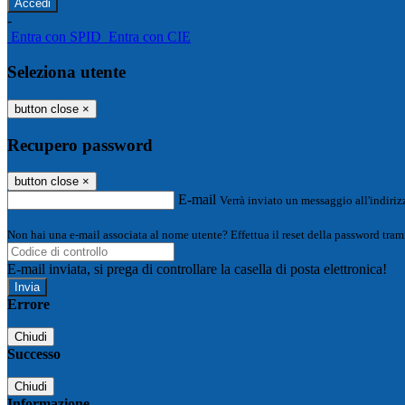
-
Entra con SPID
Entra con CIE
Seleziona utente
button close
×
Recupero password
button close
×
E-mail
Verrà inviato un messaggio all'indirizz
Non hai una e-mail associata al nome utente? Effettua il reset della password tram
E-mail inviata, si prega di controllare la casella di posta elettronica!
Errore
Chiudi
Successo
Chiudi
Informazione