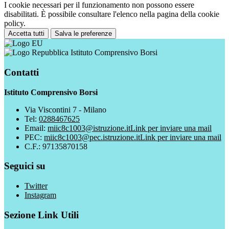
I cookie necessari per il funzionamento non possono essere
disabilitati. È possibile consultare l'elenco nella pagina della cookie
policy.
Accetta tutti
Salva le preferenze
Istituto Comprensivo Borsi
Contatti
Istituto Comprensivo Borsi
Via Viscontini 7 - Milano
Tel:
0288467625
Email:
miic8c1003@istruzione.it
Link per inviare una mail
PEC:
miic8c1003@pec.istruzione.it
Link per inviare una mail
C.F.: 97135870158
Seguici su
Twitter
Instagram
Sezione Link Utili