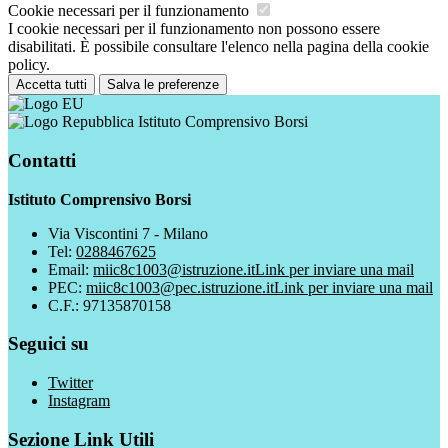
Cookie necessari per il funzionamento
I cookie necessari per il funzionamento non possono essere
disabilitati. È possibile consultare l'elenco nella pagina della cookie
policy.
Accetta tutti
Salva le preferenze
Istituto Comprensivo Borsi
Contatti
Istituto Comprensivo Borsi
Via Viscontini 7 - Milano
Tel:
0288467625
Email:
miic8c1003@istruzione.it
Link per inviare una mail
PEC:
miic8c1003@pec.istruzione.it
Link per inviare una mail
C.F.: 97135870158
Seguici su
Twitter
Instagram
Sezione Link Utili